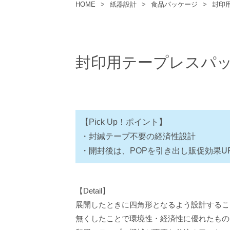
HOME
>
紙器設計
>
食品パッケージ
>
封印
封印用テープレスパ
【Pick Up！ポイント】
・封緘テープ不要の経済性設計
・開封後は、POPを引き出し販促効果U
【Detail】
展開したときに四角形となるよう設計するこ
無くしたことで環境性・経済性に優れたもの