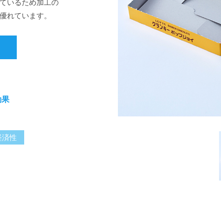
ているため加工の
優れています。
効果
経済性