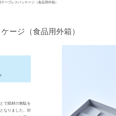
用テープレスパッケージ（食品用外箱）
ッケージ（食品用外箱）
P
とで紙材の無駄を
となりました。封