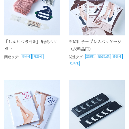
『しんせつ設計®』 紙製ハン
封印用テープレスパッケージ
ガー
（衣料品用）
関連タグ:
安全性
廃棄性
関連タグ:
環境性
販促効果
作業性
経済性