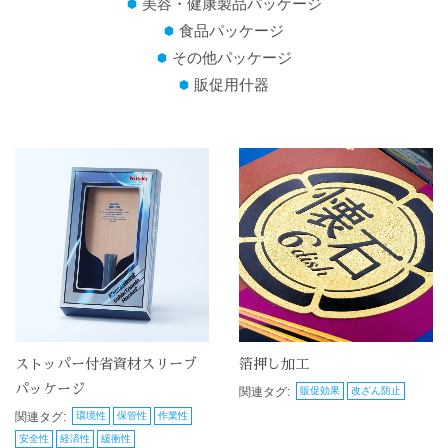
美容・健康製品パッケージ
食品パッケージ
その他パッケージ
販促用什器
ストッパー付省資材スリーブ
箔押し加工
パッケージ
関連タグ:
販促効果
改ざん防止
関連タグ:
環境性
保管性
作業性
安全性
経済性
緩衝性