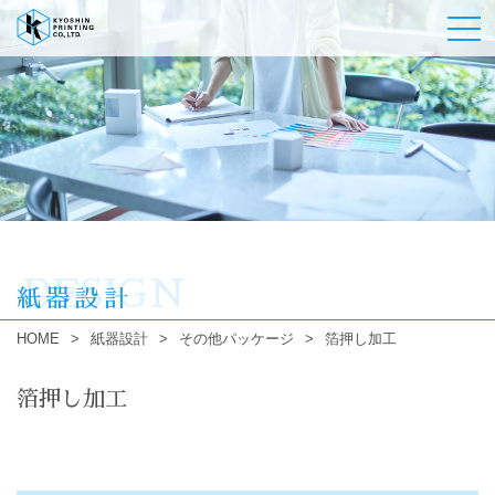
DESIGN
紙器設計
HOME
>
紙器設計
>
その他パッケージ
>
箔押し加工
箔押し加工