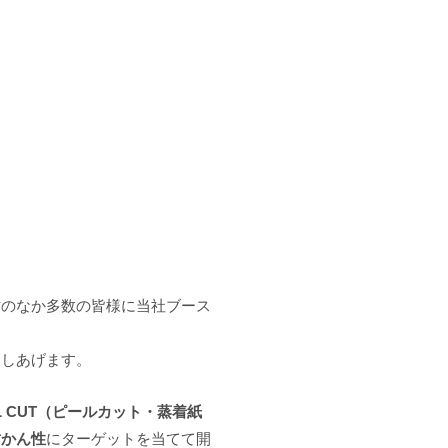
多忙のなか多数の皆様に当社ブース
申しあげます。
EL CUT（ピールカット・蒸着紙
封かん性
にターゲットを当てて開