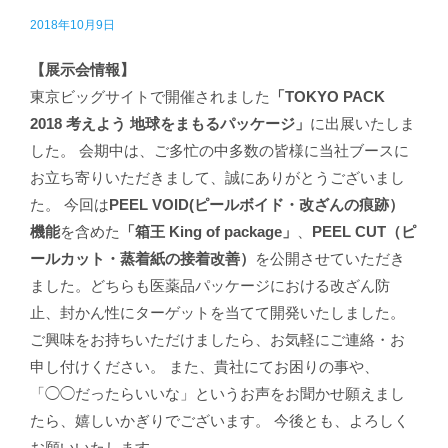
2018年10月9日
【展示会情報】
東京ビッグサイトで開催されました
「TOKYO PACK
2018 考えよう 地球をまもるパッケージ」
に出展いたしま
した。 会期中は、ご多忙の中多数の皆様に当社ブースに
お立ち寄りいただきまして、誠にありがとうございまし
た。 今回は
PEEL VOID(ピールボイド・改ざんの痕跡）
機能
を含めた
「箱王 King of package」
、
PEEL CUT（ピ
ールカット・蒸着紙の接着改善）
を公開させていただき
ました。どちらも医薬品パッケージにおける改ざん防
止、封かん性にターゲットを当てて開発いたしました。
ご興味をお持ちいただけましたら、お気軽にご連絡・お
申し付けください。 また、貴社にてお困りの事や、
「◯◯だったらいいな」というお声をお聞かせ願えまし
たら、嬉しいかぎりでございます。 今後とも、よろしく
お願いいたします。